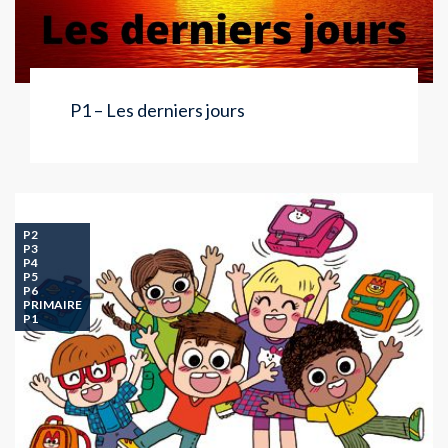
P1 – Les derniers jours
P2
P3
P4
P5
P6
PRIMAIRE
P1