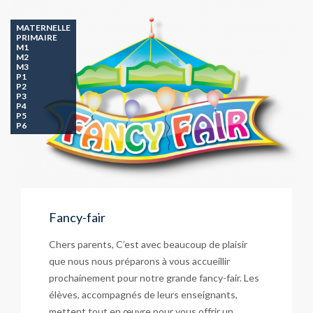
MATERNELLE
PRIMAIRE
M1
M2
M3
P1
P2
P3
P4
P5
P6
Fancy-fair
Chers parents, C’est avec beaucoup de plaisir
que nous nous préparons à vous accueillir
prochainement pour notre grande fancy-fair. Les
élèves, accompagnés de leurs enseignants,
mettent tout en œuvre pour vous offrir un