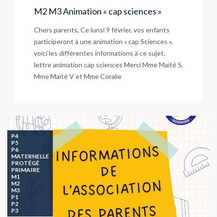
M2 M3 Animation « cap sciences »
Chers parents, Ce lunsi 9 février, vos enfants
participeront à une animation « cap Sciences »,
voici les différentes informations à ce sujet.
lettre animation cap sciences Merci Mme Maïté S,
Mme Maïté V et Mme Coralie
P4
P5
P6
MATERNELLE
PROTÉGÉ
PRIMAIRE
M1
M2
M3
P1
P2
P3