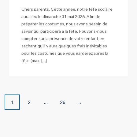
Chers parents, Cette année, notre fête scolaire
aura lieu le dimanche 31 mai 2026. Afin de
préparer les costumes, nous avons besoin de
savoir qui participera à la fête. Pouvons-nous
compter sur la présence de votre enfant en
sachant qu’il y aura quelques frais inévitables
pour les costumes que vous garderez après la
fête (max. […]
P
1
2
…
26
→
o
s