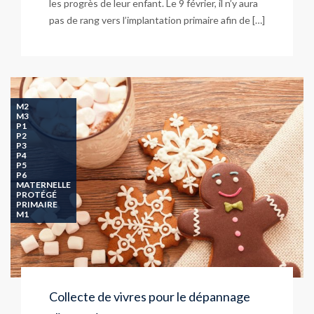
les progrès de leur enfant. Le 9 février, il n’y aura
pas de rang vers l’implantation primaire afin de […]
M2
M3
P1
P2
P3
P4
P5
P6
MATERNELLE
PROTÉGÉ
PRIMAIRE
M1
Collecte de vivres pour le dépannage