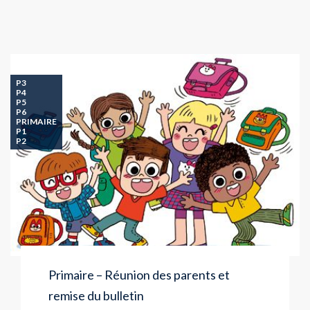
P3
P4
P5
P6
PRIMAIRE
P1
P2
Primaire – Réunion des parents et
remise du bulletin