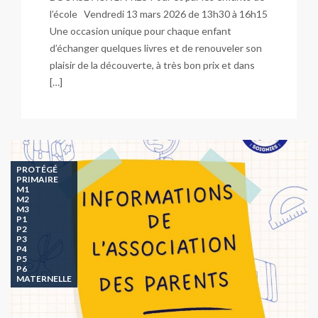
l’école Vendredi 13 mars 2026 de 13h30 à 16h15
Une occasion unique pour chaque enfant
d’échanger quelques livres et de renouveler son
plaisir de la découverte, à très bon prix et dans
[…]
PROTÉGÉ
PRIMAIRE
M1
M2
M3
P1
P2
P3
P4
P5
P6
MATERNELLE