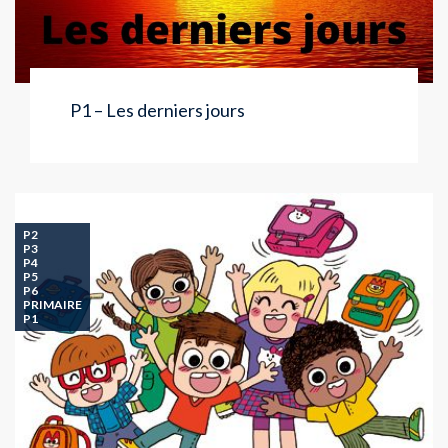
P1 – Les derniers jours
P2
P3
P4
P5
P6
PRIMAIRE
P1