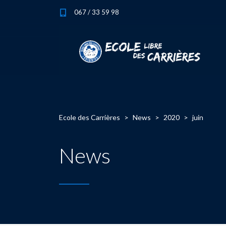
067 / 33 59 98
Ecole des Carrières
>
News
>
2020
>
juin
News