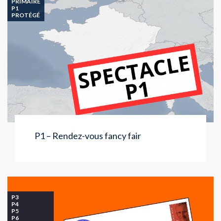
PRIMAIRE
P1
PROTÉGÉ
P1 – Rendez-vous fancy fair
P3
P4
P5
P6