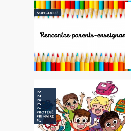
NON CLASSÉ
P2
P3
P4
P5
P6
PROTÉGÉ
PRIMAIRE
P1