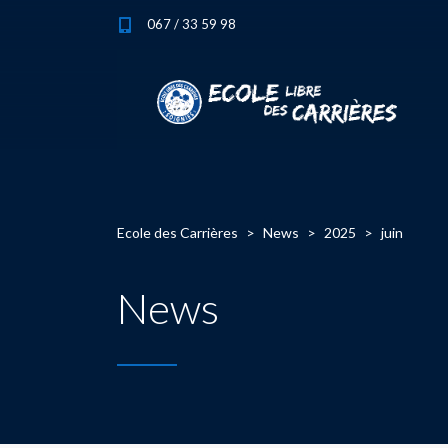
067 / 33 59 98
Ecole des Carrières
>
News
>
2025
>
juin
News