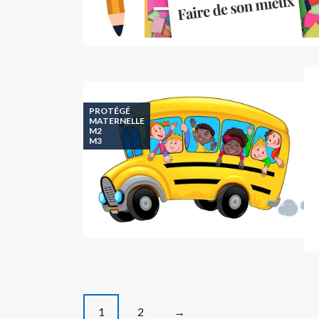
PROTÉGÉ
MATERNELLE
M2
M3
P
1
2
→