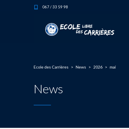
067 / 33 59 98
Ecole des Carrières
>
News
>
2026
>
mai
News