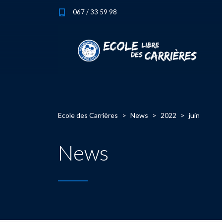
067 / 33 59 98
Ecole des Carrières
>
News
>
2022
>
juin
News