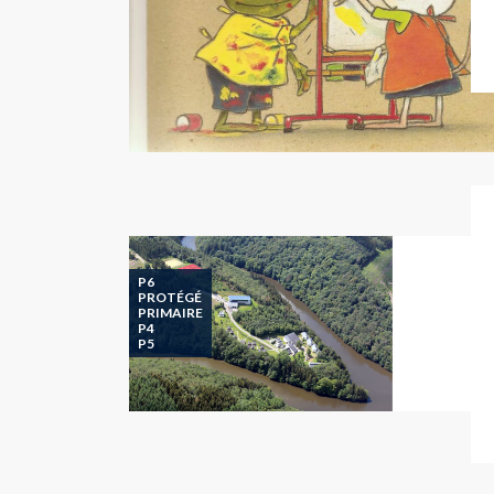
P6
PROTÉGÉ
PRIMAIRE
P4
P5