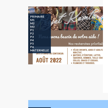
PRIMAIRE
M1
M2
M3
P1
P2
P3
P4
P5
P6
MATERNELLE