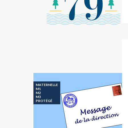
MATERNELLE
M1
M2
M3
PROTÉGÉ