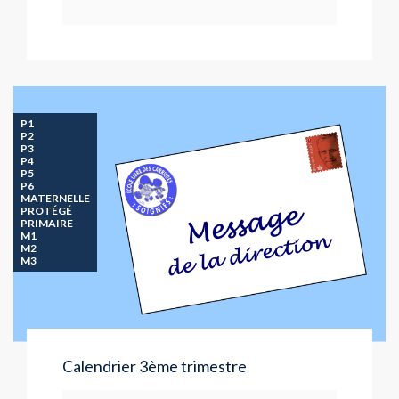
P1
P2
P3
P4
P5
P6
MATERNELLE
PROTÉGÉ
PRIMAIRE
M1
M2
M3
Calendrier 3ème trimestre