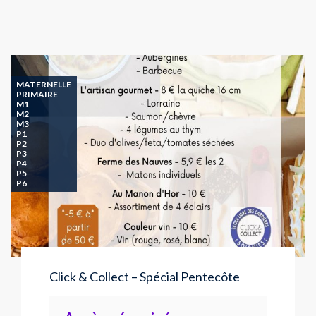
MATERNELLE
PRIMAIRE
M1
M2
M3
P1
P2
P3
P4
P5
P6
Click & Collect – Spécial Pentecôte