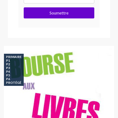
Soumettre
PRIMAIRE
P1
P2
P3
P4
P5
P6
PROTÉGÉ