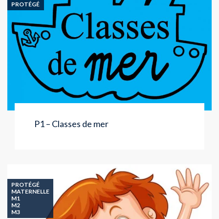
PROTÉGÉ
P1 – Classes de mer
PROTÉGÉ
MATERNELLE
M1
M2
M3