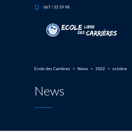
067 / 33 59 98
Ecole des Carrières
>
News
>
2022
>
octobre
News