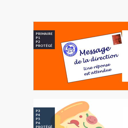
PRIMAIRE
P1
P2
PROTÉGÉ
P3
P4
P5
P6
PROTÉGÉ