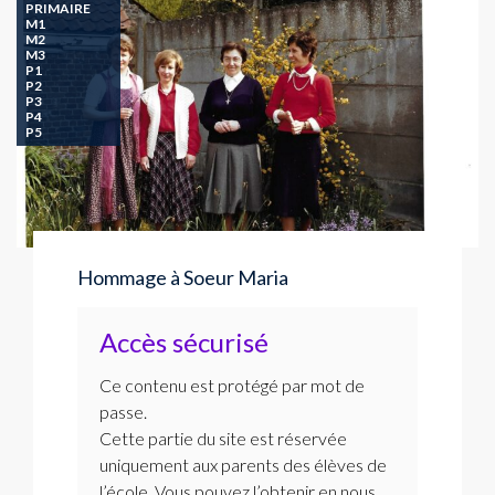
PRIMAIRE
M1
M2
M3
P1
P2
P3
P4
P5
Hommage à Soeur Maria
Accès sécurisé
Ce contenu est protégé par mot de
passe.
Cette partie du site est réservée
uniquement aux parents des élèves de
l’école. Vous pouvez l’obtenir en nous