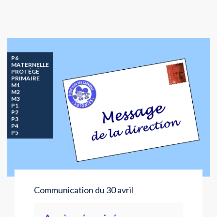
P6
MATERNELLE
PROTÉGÉ
PRIMAIRE
M1
M2
M3
P1
P2
P3
P4
P5
Communication du 30 avril