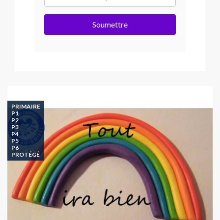
Soumettre
PRIMAIRE
P1
P2
P3
P4
P5
P6
PROTÉGÉ