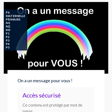
P6
MATERNELLE
PRIMAIRE
M1
M2
M3
P1
P2
P3
P4
P5
On a un message pour vous !
Accès sécurisé
Ce contenu est protégé par mot de
passe.