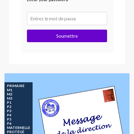
Soumettre
PRIMAIRE
M1
M2
M3
P1
P2
P3
P4
P5
P6
MATERNELLE
PROTÉGÉ