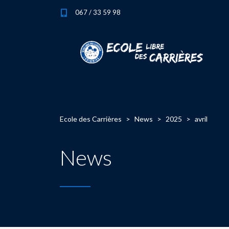
067 / 33 59 98
Ecole des Carrières
>
News
>
2025
>
avril
News