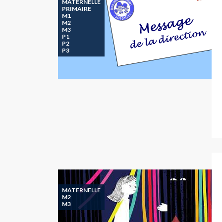
MATERNELLE
PRIMAIRE
M1
M2
M3
P1
P2
P3
MATERNELLE
M2
M3