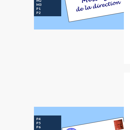
M2
M3
P1
P2
P4
P5
P6