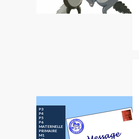
P3
P4
P5
P6
MATERNELLE
PRIMAIRE
M1