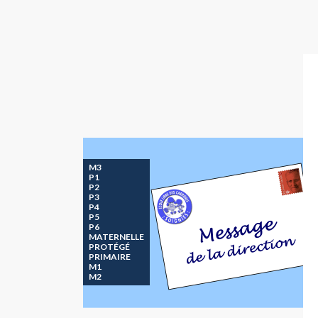
M3
P1
P2
P3
P4
P5
P6
MATERNELLE
PROTÉGÉ
PRIMAIRE
M1
M2