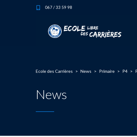
067 / 33 59 98
Ecole des Carrières
>
News
>
Primaire
>
P4
>
News