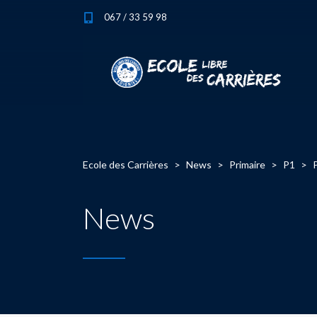
067 / 33 59 98
Ecole des Carrières
>
News
>
Primaire
>
P1
>
News